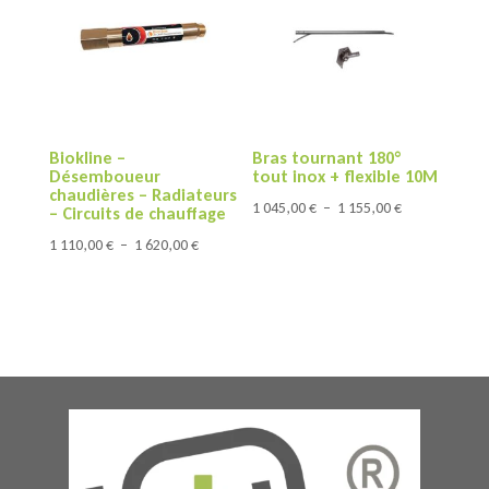
à
à
2
7
345,00 €
030,00 €
Biokline –
Bras tournant 180°
Désemboueur
tout inox + flexible 10M
chaudières – Radiateurs
Plage
1 045,00
€
–
1 155,00
€
– Circuits de chauffage
de
Plage
1 110,00
€
–
1 620,00
€
prix :
de
1
prix :
045,00 €
1
à
110,00 €
1
à
155,00 €
1
620,00 €