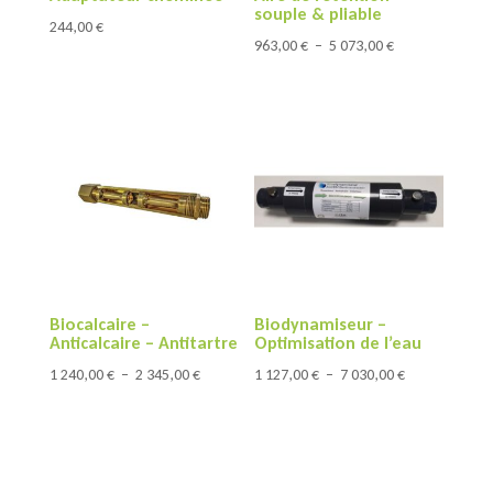
souple & pliable
244,00
€
Plage
963,00
€
–
5 073,00
€
de
prix :
963,00 €
à
5
073,00 €
Biocalcaire –
Biodynamiseur –
Anticalcaire – Antitartre
Optimisation de l’eau
Plage
Plage
1 240,00
€
–
2 345,00
€
1 127,00
€
–
7 030,00
€
de
de
prix :
prix :
1
1
240,00 €
127,00 €