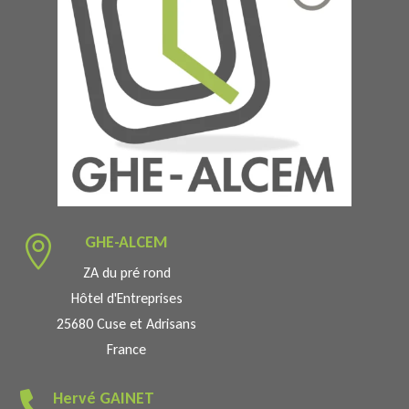
GHE-ALCEM

ZA du pré rond
Hôtel d'Entreprises
25680 Cuse et Adrisans
France
Hervé GAINET
