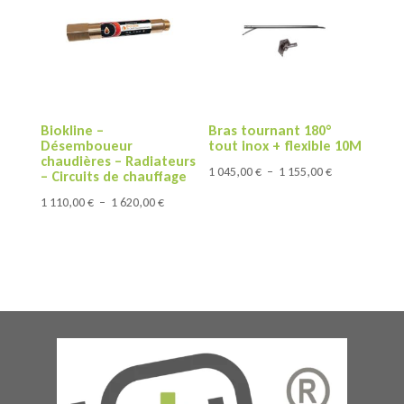
à
à
2
7
345,00 €
030,00 €
Biokline –
Bras tournant 180°
Désemboueur
tout inox + flexible 10M
chaudières – Radiateurs
Plage
1 045,00
€
–
1 155,00
€
– Circuits de chauffage
de
Plage
1 110,00
€
–
1 620,00
€
prix :
de
1
prix :
045,00 €
1
à
110,00 €
1
à
155,00 €
1
620,00 €