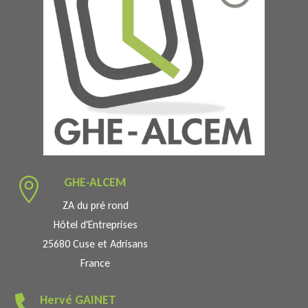
GHE-ALCEM

ZA du pré rond
Hôtel d'Entreprises
25680 Cuse et Adrisans
France
Hervé GAINET
