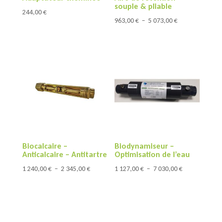
souple & pliable
244,00
€
Plage
963,00
€
–
5 073,00
€
de
prix :
963,00 €
à
5
073,00 €
Biocalcaire –
Biodynamiseur –
Anticalcaire – Antitartre
Optimisation de l’eau
Plage
Plage
1 240,00
€
–
2 345,00
€
1 127,00
€
–
7 030,00
€
de
de
prix :
prix :
1
1
240,00 €
127,00 €