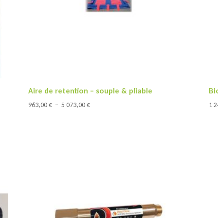
Aire de retention – souple & pliable
Bi
Plage
963,00
€
–
5 073,00
€
1 
de
prix :
963,00 €
à
5
073,00 €