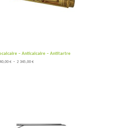
ocalcaire – Anticalcaire – Antitartre
Plage
240,00
€
–
2 345,00
€
de
prix :
1
240,00 €
à
2
345,00 €