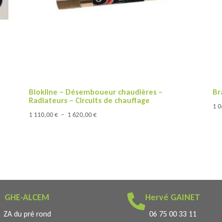
Biokline – Désemboueur chaudières –
Br
Radiateurs – Circuits de chauffage
1 
Plage
1 110,00
€
–
1 620,00
€
de
prix :
1
110,00 €
à
1
GHE-ALCEM
Hervé GAINET

620,00 €
ZA du pré rond
06 75 00 33 11