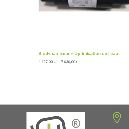
Biodynamiseur – Optimisation de l’eau
Plage
1 127,00
€
–
7 030,00
€
de
prix :
1
127,00 €
à
7
030,00 €
