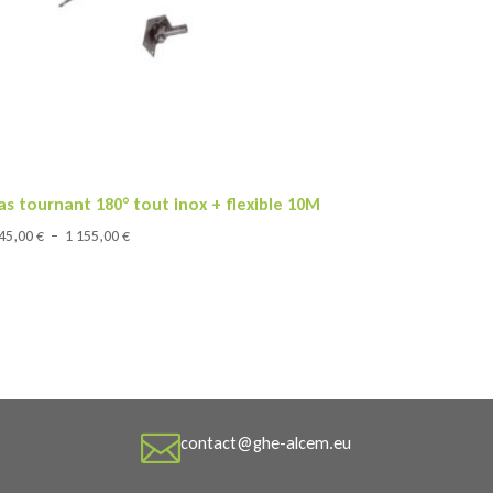
as tournant 180° tout inox + flexible 10M
Plage
045,00
€
–
1 155,00
€
de
prix :
1
045,00 €
à
1
155,00 €

contact@ghe-alcem.eu