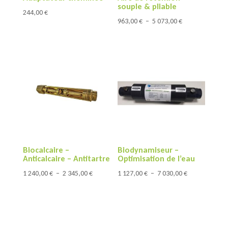
souple & pliable
244,00
€
Plage
963,00
€
–
5 073,00
€
de
prix :
963,00 €
à
5
073,00 €
Biocalcaire –
Biodynamiseur –
Anticalcaire – Antitartre
Optimisation de l’eau
Plage
Plage
1 240,00
€
–
2 345,00
€
1 127,00
€
–
7 030,00
€
de
de
prix :
prix :
1
1
240,00 €
127,00 €