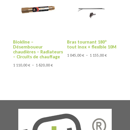
à
à
2
7
345,00 €
030,00 €
Biokline –
Bras tournant 180°
Désemboueur
tout inox + flexible 10M
chaudières – Radiateurs
Plage
1 045,00
€
–
1 155,00
€
– Circuits de chauffage
de
Plage
1 110,00
€
–
1 620,00
€
prix :
de
1
prix :
045,00 €
1
à
110,00 €
1
à
155,00 €
1
620,00 €