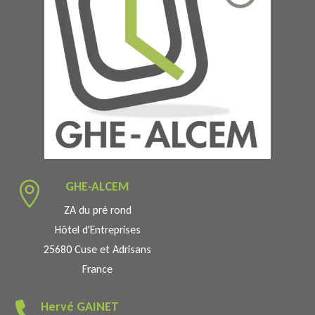
GHE-ALCEM

ZA du pré rond
Hôtel d'Entreprises
25680 Cuse et Adrisans
France
Hervé GAINET
