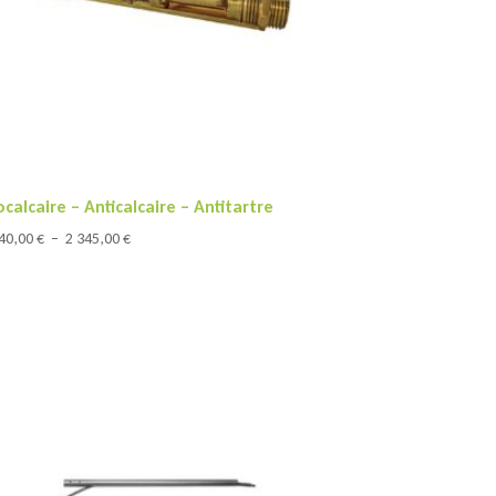
ocalcaire – Anticalcaire – Antitartre
Plage
240,00
€
–
2 345,00
€
de
prix :
1
240,00 €
à
2
345,00 €