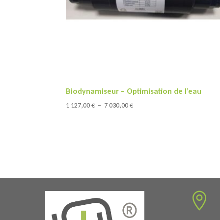
Biodynamiseur – Optimisation de l’eau
Plage
1 127,00
€
–
7 030,00
€
de
prix :
1
127,00 €
à
7
030,00 €
