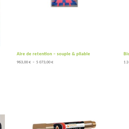
Aire de retention – souple & pliable
Bi
Plage
963,00
€
–
5 073,00
€
1 
de
prix :
963,00 €
à
5
073,00 €