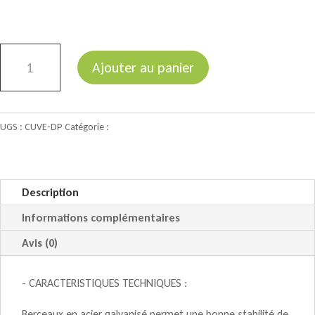
quantité
Ajouter au panier
de
Cuve
de
UGS :
CUVE-DP
Catégorie :
Cuves double paroi PEHD
stockage
PEHD
double
paroi
Description
Informations complémentaires
Avis (0)
- CARACTERISTIQUES TECHNIQUES :
Berceaux en acier galvanisé permet une bonne stabilité de