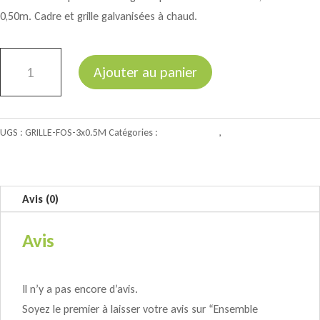
0,50m. Cadre et grille galvanisées à chaud.
quantité
Ajouter au panier
de
Ensemble
complet
UGS :
GRILLE-FOS-3x0.5M
Catégories :
Fosse centrale
,
Matériel divers
cadre
et
grilles
pour
Avis (0)
fosse
Avis
centrale
3.00m
x
Il n’y a pas encore d’avis.
0.50m
Soyez le premier à laisser votre avis sur “Ensemble