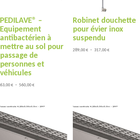
PEDILAVE® –
Robinet douchette
Equipement
pour évier inox
antibactérien à
suspendu
mettre au sol pour
Plage
289,00
€
–
317,00
€
passage de
de
personnes et
prix :
véhicules
289,00 €
à
Plage
63,00
€
–
560,00
€
317,00 €
de
prix :
63,00 €
à
560,00 €