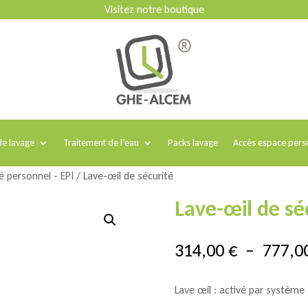
Visitez notre boutique
e lavage
Traitement de l’eau
Packs lavage
Accès espace pers
té personnel - EPI
/ Lave-œil de sécurité
Lave-œil de sé
314,00
€
–
777,0
Lave œil : activé par système