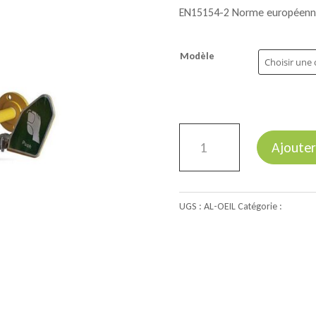
EN15154-2 Norme européenne 
Modèle
quantité
Ajouter
de
Lave-
œil
UGS :
AL-OEIL
Catégorie :
Sécuirit
de
sécurité