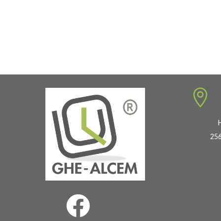
de
prix :
857,00 €
à
1
630,00 €

256
