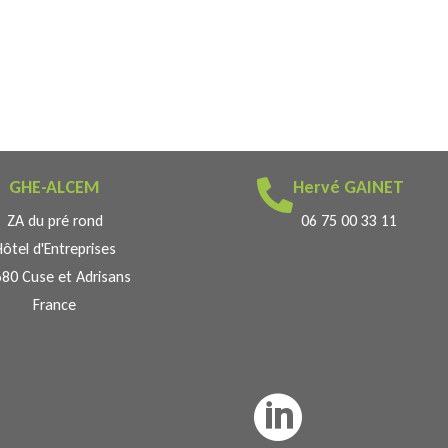
GHE-ALCEM
Hervé GAINET

ZA du pré rond
06 75 00 33 11
Hôtel d'Entreprises
80 Cuse et Adrisans
France
