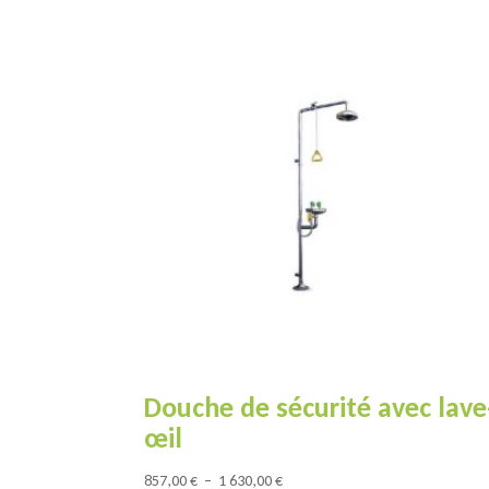
Douche de sécurité avec lave
œil
Plage
857,00
€
–
1 630,00
€