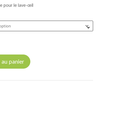
pour le lave-œil
à
777,00 €
 au panier
é personnel - EPI