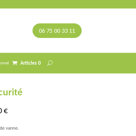
06 75 00 33 11
Articles 0
onnel
curité
Plage
0
€
de
prix :
 de vanne.
314,00 €