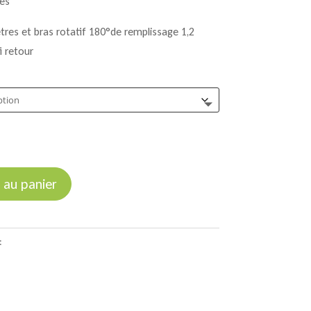
les
351,00 €
res et bras rotatif 180°de remplissage 1,2
à
i retour
1
458,00 €
 au panier
:
Colonne de remplissage