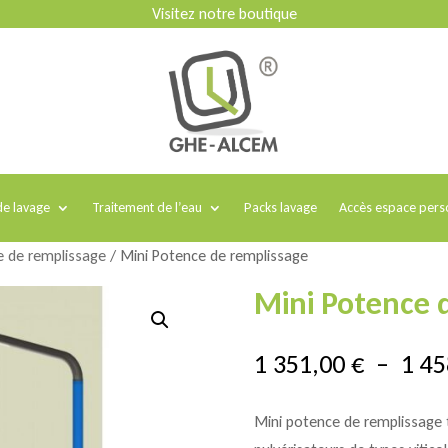
Visitez notre boutique
e lavage
Traitement de l’eau
Packs lavage
Accès espace pers
 de remplissage
/ Mini Potence de remplissage
Mini Potence 
1 351,00
€
–
1 4
Mini potence de remplissage t