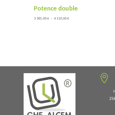
Potence double
Plage
3 365,00
€
–
4 110,00
€
de
prix :
3
365,00 €
à
4
110,00 €

256