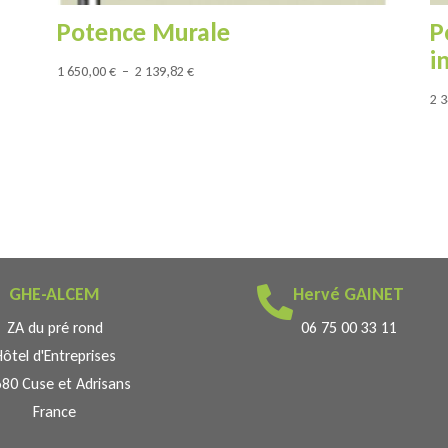
Potence Murale
P
i
Plage
1 650,00
€
–
2 139,82
€
de
2 
prix :
1
650,00 €
à
2
139,82 €
GHE-ALCEM
Hervé GAINET

ZA du pré rond
06 75 00 33 11
Hôtel d'Entreprises
80 Cuse et Adrisans
France