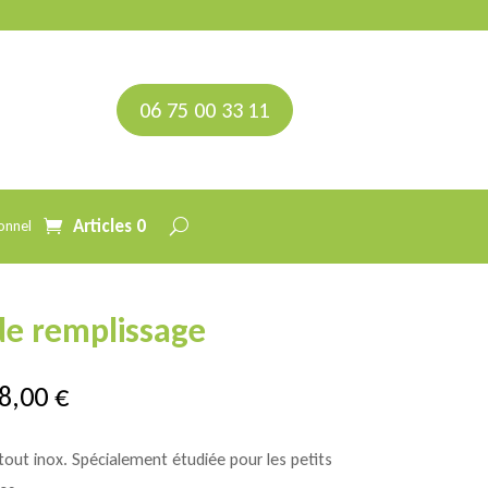
06 75 00 33 11
Articles 0
onnel
de remplissage
Plage
58,00
€
de
prix :
out inox. Spécialement étudiée pour les petits
1