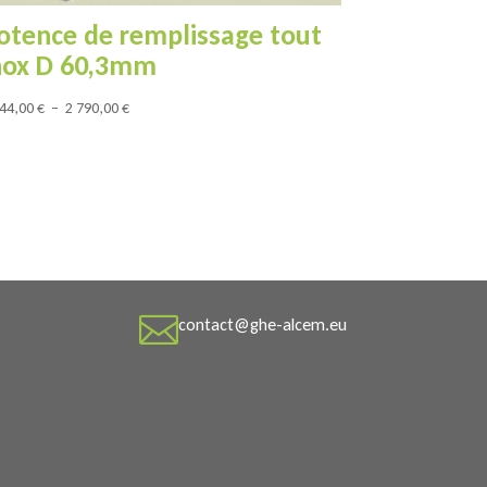
otence de remplissage tout
nox D 60,3mm
Plage
344,00
€
–
2 790,00
€
de
prix :
2
344,00 €
à
2
790,00 €

contact@ghe-alcem.eu