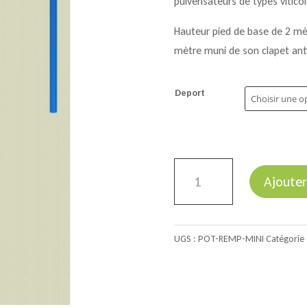
pulvérisateurs de types vitico
Hauteur pied de base de 2 mèt
mètre muni de son clapet ant
Deport
quantité
Ajouter
de
Mini
Potence
UGS :
POT-REMP-MINI
Catégorie 
de
remplissage