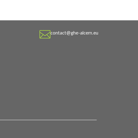

contact@ghe-alcem.eu