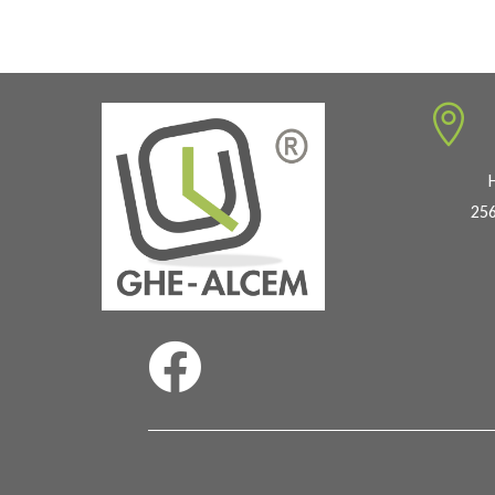

256
