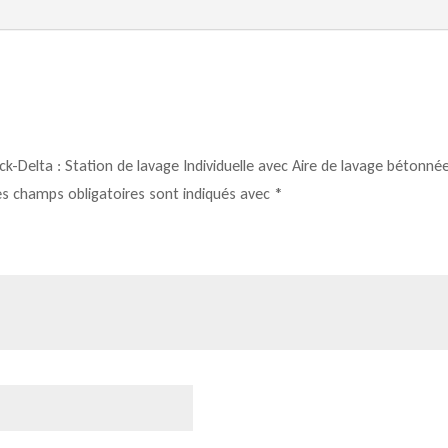
lavage
Individuelle
avec
Aire
de
lavage
ack-Delta : Station de lavage Individuelle avec Aire de lavage bétonné
bétonnée
es champs obligatoires sont indiqués avec
*