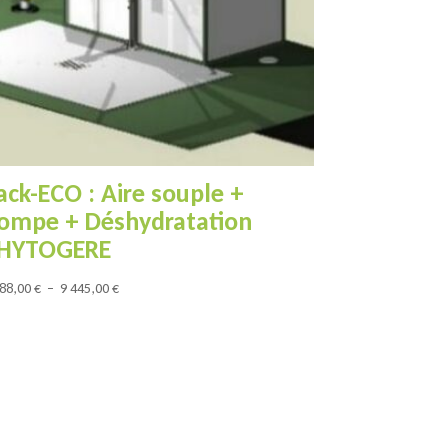
ack-ECO : Aire souple +
ompe + Déshydratation
HYTOGERE
Plage
988,00
€
–
9 445,00
€
de
prix :
4
988,00 €
à
9