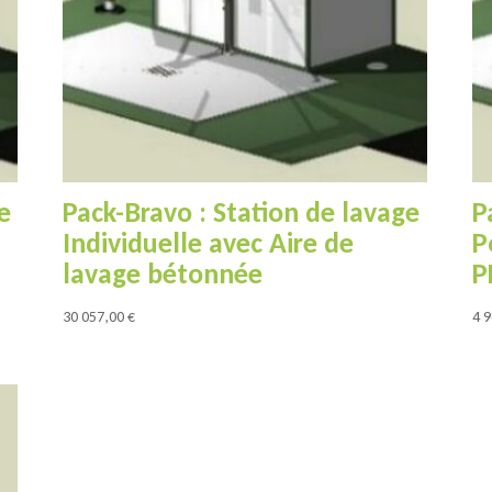
e
Pack-Bravo : Station de lavage
P
Individuelle avec Aire de
P
lavage bétonnée
P
30 057,00
€
4 