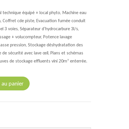
l technique équipé + local phyto, Machine eau
 Coffret cde piste, Evacuation fumée conduit
el 3 voies, Séparateur d’hydrocarbure 3l/s,
ssage + volucompteur, Potence lavage
asse pression, Stockage déshydratation des
 de sécurité avec lave œil, Plans et schémas
Cuves de stockage effluents vini 20m³ enterrée.
 au panier
ks lavage