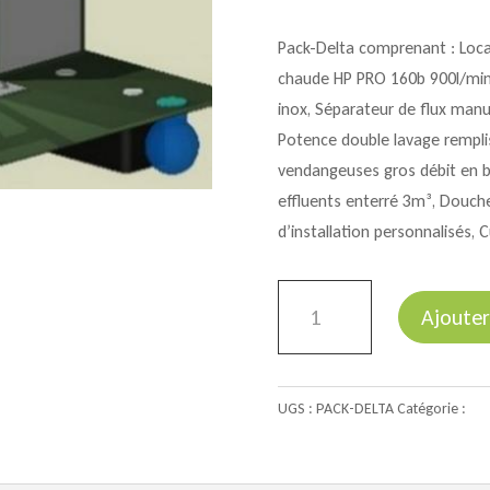
Pack-Delta comprenant : Loca
chaude HP PRO 160b 900l/min,
inox, Séparateur de flux manu
Potence double lavage rempli
vendangeuses gros débit en b
effluents enterré 3m³, Douche
d’installation personnalisés, 
quantité
Ajouter
de
Pack-
Delta
UGS :
PACK-DELTA
Catégorie :
Pac
:
Station
de