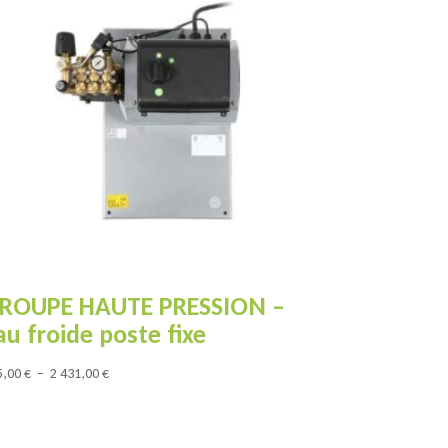
ROUPE HAUTE PRESSION –
au froide poste fixe
Plage
5,00
€
–
2 431,00
€
de
prix :