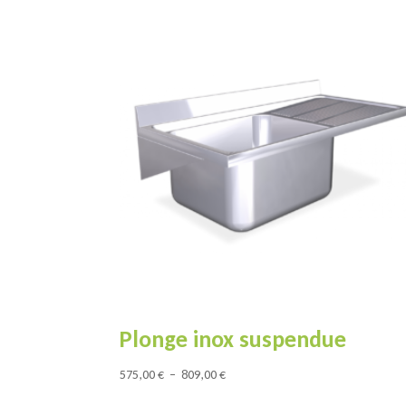
289,00 €
à
317,00 €
Plonge inox suspendue
Plage
575,00
€
–
809,00
€
de