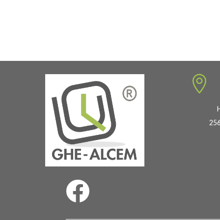
prix :
575,00 €
à
809,00 €

256
