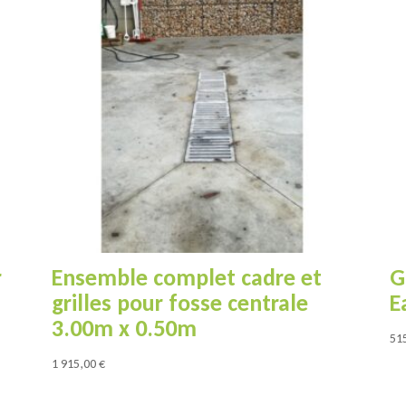
r
Ensemble complet cadre et
G
grilles pour fosse centrale
E
3.00m x 0.50m
51
1 915,00
€