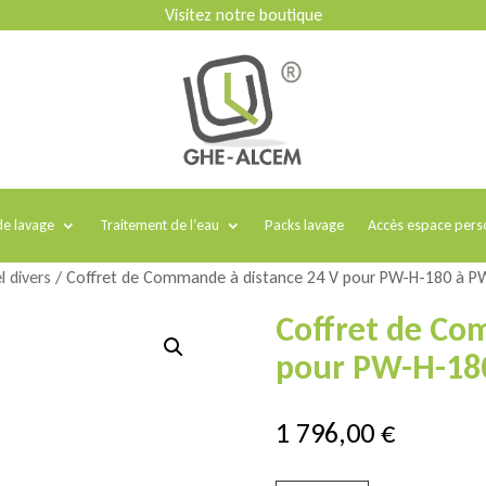
Visitez notre boutique
e lavage
Traitement de l’eau
Packs lavage
Accès espace pers
l divers
/ Coffret de Commande à distance 24 V pour PW-H-180 à P
Coffret de Co
pour PW-H-18
1 796,00
€