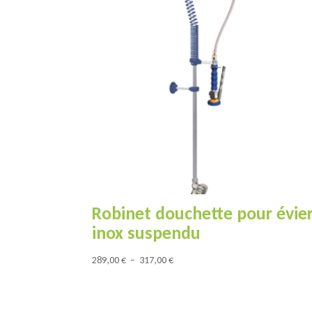
Robinet douchette pour évie
inox suspendu
Plage
289,00
€
–
317,00
€
de
prix :