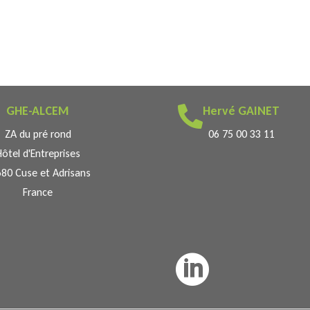
GHE-ALCEM
Hervé GAINET

ZA du pré rond
06 75 00 33 11
Hôtel d'Entreprises
80 Cuse et Adrisans
France
