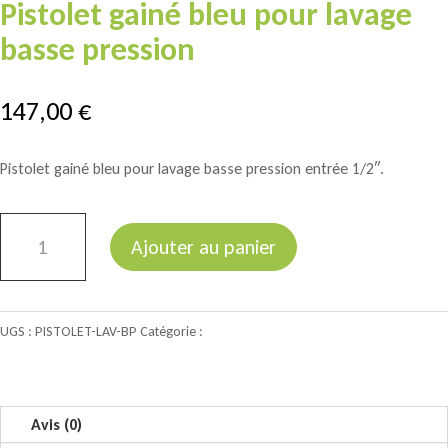
Pistolet gainé bleu pour lavage
basse pression
147,00
€
Pistolet gainé bleu pour lavage basse pression entrée 1/2″.
quantité
Ajouter au panier
de
Pistolet
gainé
UGS :
PISTOLET-LAV-BP
Catégorie :
Matériel divers
bleu
pour
lavage
basse
Avis (0)