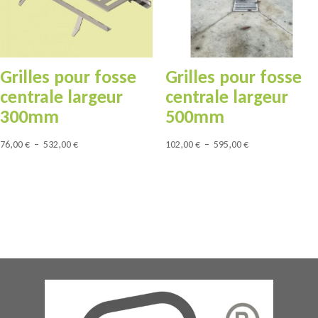
Grilles pour fosse
Grilles pour fosse
centrale largeur
centrale largeur
300mm
500mm
Plage
Plage
76,00
€
–
532,00
€
102,00
€
–
595,00
€
de
de
prix :
prix :
76,00 €
102,00 €
à
à
532,00 €
595,00 €