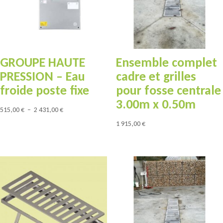
GROUPE HAUTE
Ensemble complet
PRESSION – Eau
cadre et grilles
froide poste fixe
pour fosse centrale
3.00m x 0.50m
Plage
515,00
€
–
2 431,00
€
de
1 915,00
€
prix :
515,00 €
à
2
431,00 €